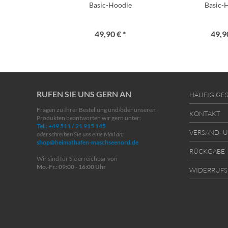
Basic-Hoodie
Basic-
49,90 € *
49,90
RUFEN SIE UNS GERN AN
HÄUFIG GES
Fragen zu Ihrer Bestellung und/oder unseren
KONTAKT
Produkten beantworten wir gern unter:
Tel.: +49 511 / 21 915 145
VERSAND- 
oder schreiben Sie uns eine Mail an:
shop@heimathafen-maschseenord.de
RÜCKGABE
Wir sind für Sie erreichbar von
Mo.-Fr.: 09:00 - 16:00 Uhr
WIDERRUFS