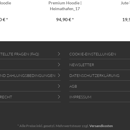
Hoodie
Premium Hoodie |
Jute
Heimathafen_17
 € *
94,90 € *
19,
TELLTE FRAGEN (FAQ)
COOKIE-EINSTELLUNGEN
NEWSLETTER
UND ZAHLUNGSBEDINGUNGEN
DATENSCHUTZERKLÄRUNG
AGB
RECHT
IMPRESSUM
* Alle Preise inkl. gesetzl. Mehrwertsteuer zzgl.
Versandkosten