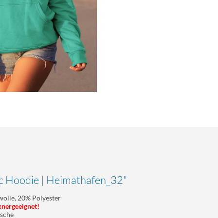
c Hoodie | Heimathafen_32"
olle, 20% Polyester
knergeeignet!
asche