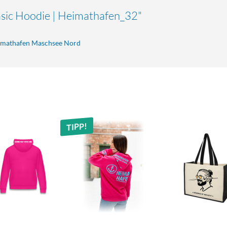
asic Hoodie | Heimathafen_32"
eimathafen Maschsee Nord
TIPP!