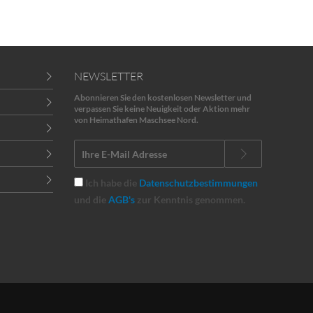
NEWSLETTER
Abonnieren Sie den kostenlosen Newsletter und
verpassen Sie keine Neuigkeit oder Aktion mehr
von Heimathafen Maschsee Nord.
Ich habe die
Datenschutzbestimmungen
und die
AGB's
zur Kenntnis genommen.