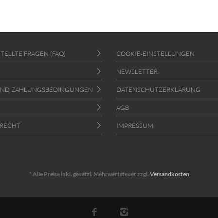
TELLTE FRAGEN (FAQ)
COOKIE-EINSTELLUNGEN
NEWSLETTER
UND ZAHLUNGSBEDINGUNGEN
DATENSCHUTZERKLÄRUNG
AGB
RECHT
IMPRESSUM
* Alle Preise inkl. gesetzl. Mehrwertsteuer zzgl.
Versandkosten