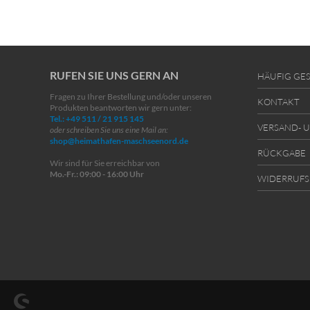
RUFEN SIE UNS GERN AN
HÄUFIG GES
Fragen zu Ihrer Bestellung und/oder unseren
KONTAKT
Produkten beantworten wir gern unter:
Tel.: +49 511 / 21 915 145
VERSAND- 
oder schreiben Sie uns eine Mail an:
shop@heimathafen-maschseenord.de
RÜCKGABE
Wir sind für Sie erreichbar von
Mo.-Fr.: 09:00 - 16:00 Uhr
WIDERRUFS