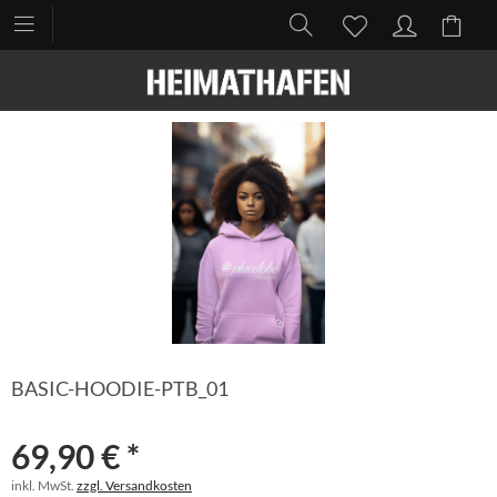
BASIC-HOODIE-PTB_01
69,90 € *
inkl. MwSt.
zzgl. Versandkosten