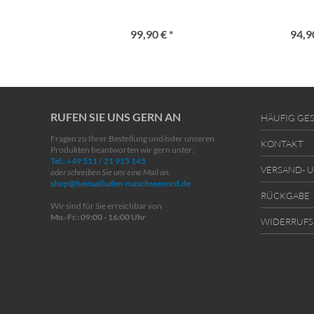
99,90 € *
94,90
RUFEN SIE UNS GERN AN
HÄUFIG GES
Fragen zu Ihrer Bestellung und/oder unseren
KONTAKT
Produkten beantworten wir gern unter:
Tel.: +49 511 / 21 915 145
VERSAND- 
oder schreiben Sie uns eine Mail an:
shop@heimathafen-maschseenord.de
RÜCKGABE
Wir sind für Sie erreichbar von
Mo.-Fr.: 09:00 - 16:00 Uhr
WIDERRUFS