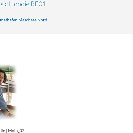
asic Hoodie RE01"
eimathafen Maschsee Nord
ie | Moin_02