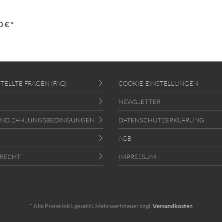
 € *
TELLTE FRAGEN (FAQ)
COOKIE-EINSTELLUNGEN
NEWSLETTER
UND ZAHLUNGSBEDINGUNGEN
DATENSCHUTZERKLÄRUNG
AGB
RECHT
IMPRESSUM
* Alle Preise inkl. gesetzl. Mehrwertsteuer zzgl.
Versandkosten