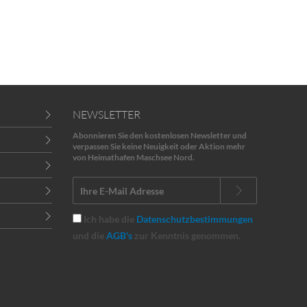
NEWSLETTER
Abonnieren Sie den kostenlosen Newsletter und
verpassen Sie keine Neuigkeit oder Aktion mehr
von Heimathafen Maschsee Nord.
Ich habe die
Datenschutzbestimmungen
und die
AGB's
zur Kenntnis genommen.