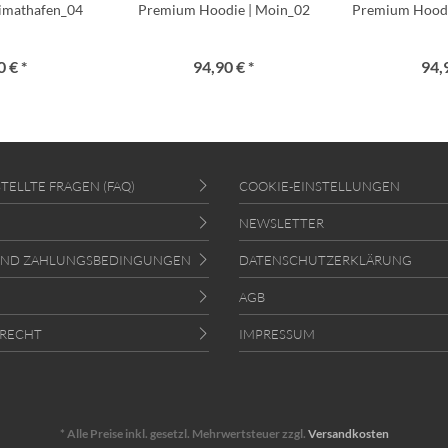
eimathafen_04
Premium Hoodie | Moin_02
Premium Hoodi
 € *
94,90 € *
94,
TELLTE FRAGEN (FAQ)
COOKIE-EINSTELLUNGEN
NEWSLETTER
UND ZAHLUNGSBEDINGUNGEN
DATENSCHUTZERKLÄRUNG
AGB
RECHT
IMPRESSUM
* Alle Preise inkl. gesetzl. Mehrwertsteuer zzgl.
Versandkosten