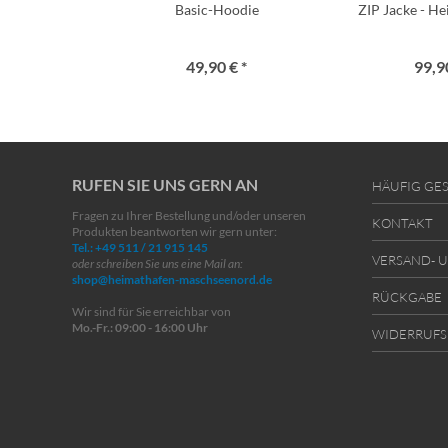
Basic-Hoodie
ZIP Jacke - H
49,90 € *
99,90
RUFEN SIE UNS GERN AN
HÄUFIG GES
Fragen zu Ihrer Bestellung und/oder unseren
KONTAKT
Produkten beantworten wir gern unter:
Tel.: +49 511 / 21 915 145
VERSAND- 
oder schreiben Sie uns eine Mail an:
shop@heimathafen-maschseenord.de
RÜCKGABE
Wir sind für Sie erreichbar von
Mo.-Fr.: 09:00 - 16:00 Uhr
WIDERRUFS