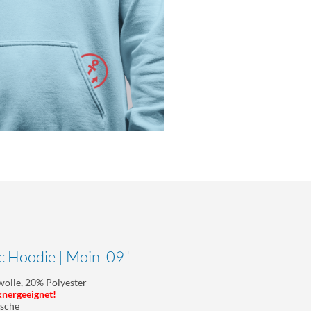
c Hoodie | Moin_09"
olle, 20% Polyester
knergeeignet!
asche