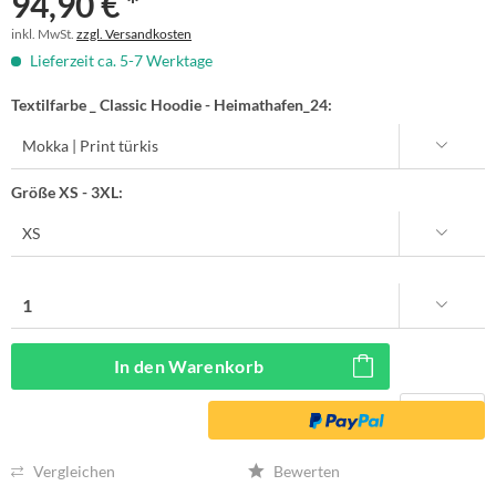
94,90 € *
inkl. MwSt.
zzgl. Versandkosten
Lieferzeit ca. 5-7 Werktage
Textilfarbe _ Classic Hoodie - Heimathafen_24:
Größe XS - 3XL:
In den
Warenkorb
Vergleichen
Bewerten