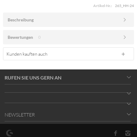
Artikel-Nr.:
265_HH-24
Beschreibung
Bewertungen
0
Kunden kauften auch
RUFEN SIE UNS GERN AN
NEWSLETTER
* Alle Preise inkl. gesetzl. Mehrwertsteuer zzgl.
Versandkosten