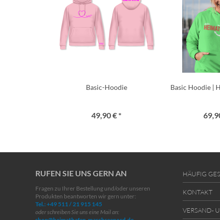
Basic-Hoodie
Basic Hoodie | 
49,90 € *
69,90
RUFEN SIE UNS GERN AN
HÄUFIG GES
Fragen zu Ihrer Bestellung und/oder unseren
KONTAKT
Produkten beantworten wir gern unter:
Tel.: +49 511 / 21 915 145
VERSAND- 
oder schreiben Sie uns eine Mail an:
shop@heimathafen-maschseenord.de