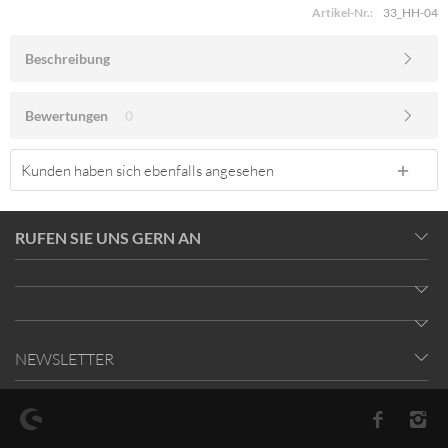
Artikel-Nr.:
33_HH-04
Beschreibung
Bewertungen
0
Kunden haben sich ebenfalls angesehen
RUFEN SIE UNS GERN AN
NEWSLETTER
* Alle Preise inkl. gesetzl. Mehrwertsteuer zzgl.
Versandkosten