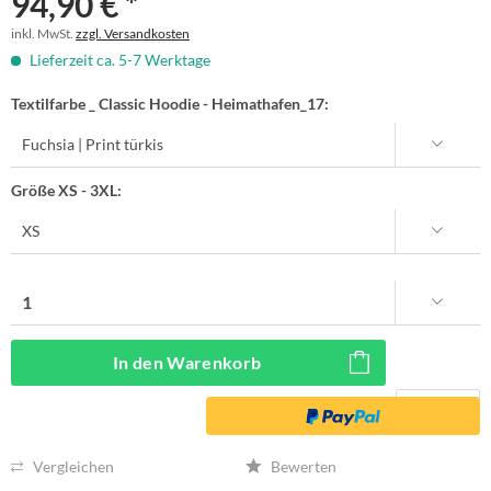
94,90 € *
inkl. MwSt.
zzgl. Versandkosten
Lieferzeit ca. 5-7 Werktage
Textilfarbe _ Classic Hoodie - Heimathafen_17:
Größe XS - 3XL:
In den
Warenkorb
Vergleichen
Bewerten