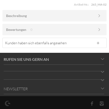
Artikel-Nr.:
265_MA-02
Beschreibung
Bewertungen
0
Kunden haben sich ebenfalls angesehen
RUFEN SIE UNS GERN AN
NEWSLETTER
* Alle Preise inkl. gesetzl. Mehrwertsteuer zzgl.
Versandkosten