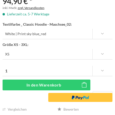
94,90 € *
inkl. MwSt.
zzgl. Versandkosten
Lieferzeit ca. 5-7 Werktage
Textilfarbe _ Classic Hoodie - Maschsee_02:
Größe XS - 3XL:
In den
Warenkorb
Vergleichen
Bewerten