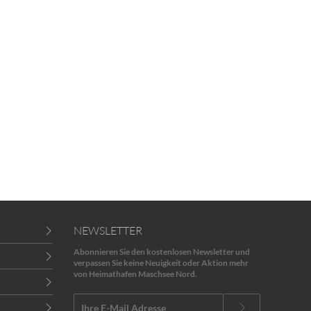
NEWSLETTER
Abonnieren Sie den kostenlosen Newsletter und
verpassen Sie keine Neuigkeit oder Aktion mehr
von Heimathafen Maschsee Nord.