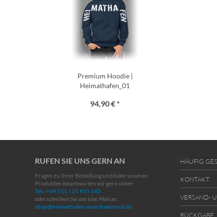
Premium Hoodie |
Heimathafen_01
94,90 € *
RUFEN SIE UNS GERN AN
HÄUFIG GES
Fragen zu Ihrer Bestellung und/oder unseren
KONTAKT
Produkten beantworten wir gern unter:
Tel.: +49 511 / 21 915 145
VERSAND- 
oder schreiben Sie uns eine Mail an:
shop@heimathafen-maschseenord.de
RÜCKGABE