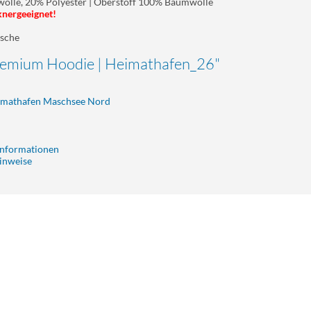
lle, 20% Polyester | Oberstoff 100% Baumwolle
knergeeignet!
asche
Premium Hoodie | Heimathafen_26"
eimathafen Maschsee Nord
informationen
inweise