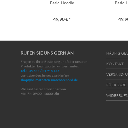
Basic-Hoodie
Basic-
49,90 € *
49,90
RUFEN SIE UNS GERN AN
HÄUFIG GES
Fragen zu Ihrer Bestellung und/oder unseren
KONTAKT
Produkten beantworten wir gern unter:
Tel.: +49 511 / 21 915 145
VERSAND- 
oder schreiben Sie uns eine Mail an:
shop@heimathafen-maschseenord.de
RÜCKGABE
Wir sind für Sie erreichbar von
Mo.-Fr.: 09:00 - 16:00 Uhr
WIDERRUFS