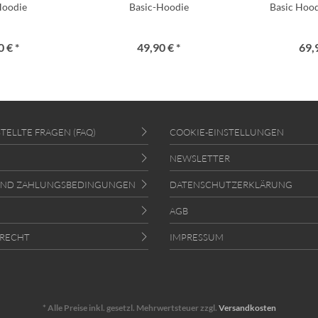
Hoodie
Basic-Hoodie
Basic Hood
 € *
49,90 € *
69,
TELLTE FRAGEN (FAQ)
COOKIE-EINSTELLUNGEN
NEWSLETTER
UND ZAHLUNGSBEDINGUNGEN
DATENSCHUTZERKLÄRUNG
AGB
RECHT
IMPRESSUM
* Alle Preise inkl. gesetzl. Mehrwertsteuer zzgl.
Versandkosten