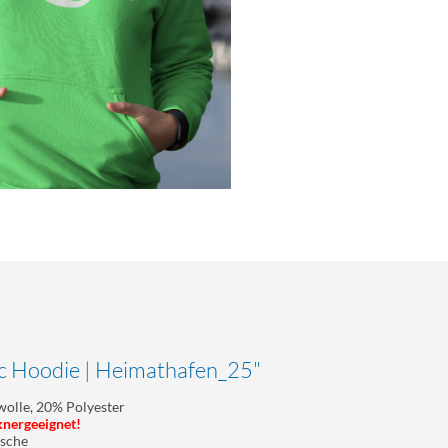
c Hoodie | Heimathafen_25"
olle, 20% Polyester
knergeeignet!
asche