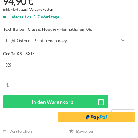
94,90 € *
inkl. MwSt.
zzgl. Versandkosten
Lieferzeit ca. 5-7 Werktage
Textilfarbe _ Classic Hoodie - Heimathafen_06:
Größe XS - 3XL:
In den
Warenkorb
Vergleichen
Bewerten