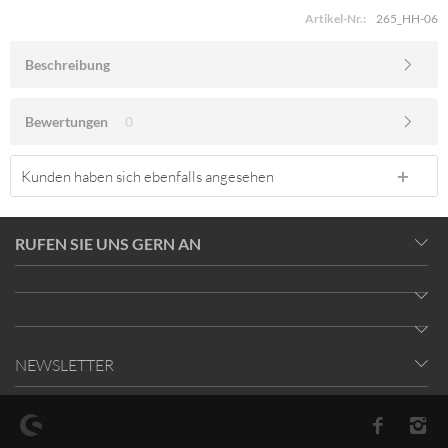
Artikel-Nr.:
265_HH-06
Beschreibung
Bewertungen
0
Kunden haben sich ebenfalls angesehen
RUFEN SIE UNS GERN AN
NEWSLETTER
* Alle Preise inkl. gesetzl. Mehrwertsteuer zzgl.
Versandkosten