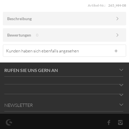
Artikel-Nr.:
265_HH-08
Beschreibung
Bewertungen
0
Kunden haben sich ebenfalls angesehen
RUFEN SIE UNS GERN AN
NEWSLETTER
* Alle Preise inkl. gesetzl. Mehrwertsteuer zzgl.
Versandkosten