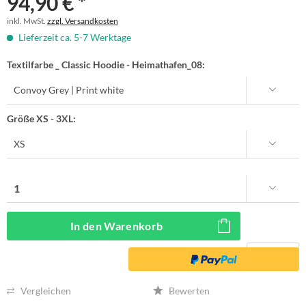
94,90 € *
inkl. MwSt.
zzgl. Versandkosten
Lieferzeit ca. 5-7 Werktage
Textilfarbe _ Classic Hoodie - Heimathafen_08:
Größe XS - 3XL:
In den
Warenkorb
Vergleichen
Bewerten