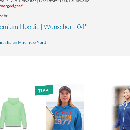
lle, 20% Polyester | Oberstoff 100% Baumwolle
knergeeignet!
asche
Premium Hoodie | Wunschort_04"
eimathafen Maschsee Nord
TIPP!