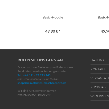
Basic-Hoodie
Basic-
49,90 € *
49,90
RUFEN SIE UNS GERN AN
HÄUFIG GES
Fragen zu Ihrer Bestellung und/oder unseren
KONTAKT
Produkten beantworten wir gern unter:
Tel.: +49 511 / 21 915 145
VERSAND- 
oder schreiben Sie uns eine Mail an:
shop@heimathafen-maschseenord.de
RÜCKGABE
Wir sind für Sie erreichbar von
Mo.-Fr.: 09:00 - 16:00 Uhr
WIDERRUFS