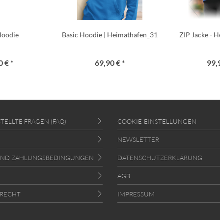
Hoodie
Basic Hoodie | Heimathafen_31
ZIP Jacke - 
 € *
69,90 € *
99,
TELLTE FRAGEN (FAQ)
COOKIE-EINSTELLUNGEN
NEWSLETTER
UND ZAHLUNGSBEDINGUNGEN
DATENSCHUTZERKLÄRUNG
AGB
RECHT
IMPRESSUM