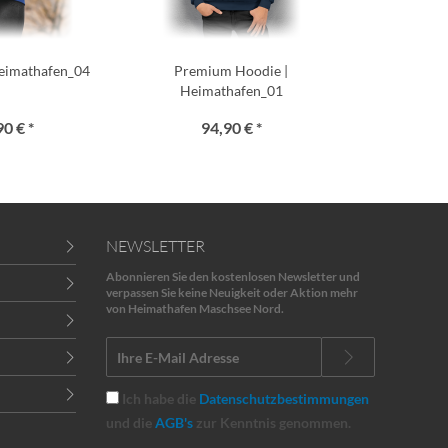
Heimathafen_04
Premium Hoodie |
Heimathafen_01
90 € *
94,90 € *
NEWSLETTER
Abonnieren Sie den kostenlosen Newsletter und
verpassen Sie keine Neuigkeit oder Aktion mehr
von Heimathafen Maschsee Nord.
Ich habe die
Datenschutzbestimmungen
und die
AGB's
zur Kenntnis genommen.