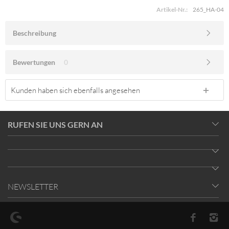
Artikel-Nr.:
265_HA-04
Beschreibung
Bewertungen
0
Kunden haben sich ebenfalls angesehen
RUFEN SIE UNS GERN AN
NEWSLETTER
* Alle Preise inkl. gesetzl. Mehrwertsteuer zzgl.
Versandkosten