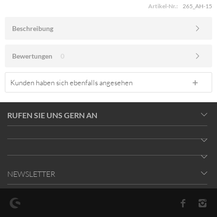
Artikel-Nr.:
265_AH-15
Beschreibung
Bewertungen
0
Kunden haben sich ebenfalls angesehen
RUFEN SIE UNS GERN AN
NEWSLETTER
* Alle Preise inkl. gesetzl. Mehrwertsteuer zzgl.
Versandkosten