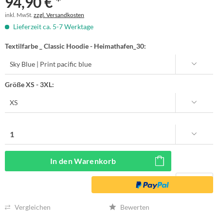
94,90 € *
inkl. MwSt.
zzgl. Versandkosten
Lieferzeit ca. 5-7 Werktage
Textilfarbe _ Classic Hoodie - Heimathafen_30:
Größe XS - 3XL:
In den
Warenkorb
Vergleichen
Bewerten