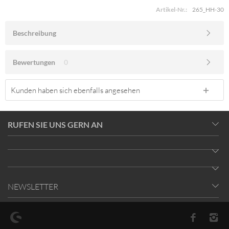
Artikel-Nr.:
265_HH-30
Beschreibung
Bewertungen
0
Kunden haben sich ebenfalls angesehen
RUFEN SIE UNS GERN AN
NEWSLETTER
* Alle Preise inkl. gesetzl. Mehrwertsteuer zzgl.
Versandkosten