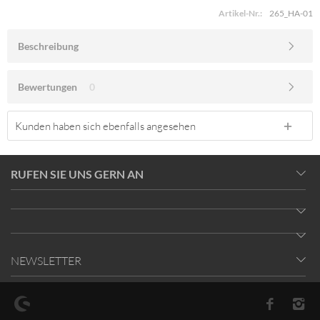
Artikel-Nr.:
265_HA-01
Beschreibung
Bewertungen
0
Kunden haben sich ebenfalls angesehen
RUFEN SIE UNS GERN AN
NEWSLETTER
* Alle Preise inkl. gesetzl. Mehrwertsteuer zzgl.
Versandkosten