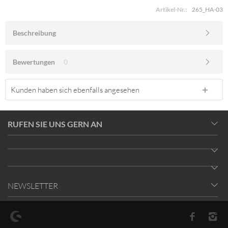
Artikel-Nr.:
265_HA-03
Beschreibung
Bewertungen
0
Kunden haben sich ebenfalls angesehen
RUFEN SIE UNS GERN AN
NEWSLETTER
* Alle Preise inkl. gesetzl. Mehrwertsteuer zzgl.
Versandkosten